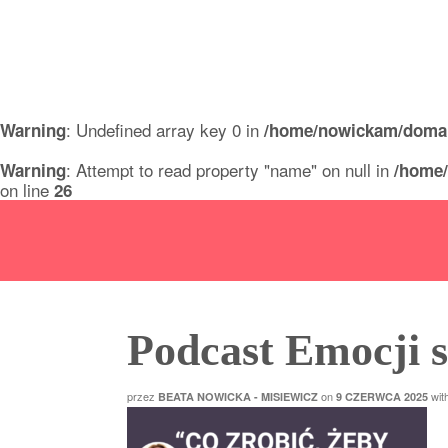
Emocji się nie je
: Undefined array key 0 in
Warning
/home/nowickam/domain
: Attempt to read property "name" on null in
Warning
/home/
on line
26
Podcast Emocji si
przez
on
wit
BEATA NOWICKA - MISIEWICZ
9 CZERWCA 2025