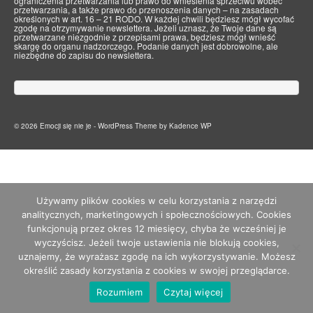
ograniczenia przetwarzania lub prawo do wniesienia sprzeciwu wobec
przetwarzania, a także prawo do przenoszenia danych – na zasadach
określonych w art. 16 – 21 RODO. W każdej chwili będziesz mógł wycofać
zgodę na otrzymywanie newslettera. Jeżeli uznasz, że Twoje dane są
przetwarzane niezgodnie z przepisami prawa, będziesz mógł wnieść
skargę do organu nadzorczego. Podanie danych jest dobrowolne, ale
niezbędne do zapisu do newslettera.
© 2026 Emocji się nie je - WordPress Theme by
Kadence WP
Używamy plików cookies w celu korzystania z narzędzi
analitycznych, marketingowych i społecznościowych. Cookies
funkcjonują przez okres 12 miesięcy, chyba że wcześniej je
wyczyścisz. Jeżeli twoje ustawienia nie blokują cookies,
uznajemy, że wyrażasz zgodę na ich wykorzystywanie. Możesz
określić zasady korzystania z cookies w swojej przeglądarce.
Rozumiem
Czytaj więcej