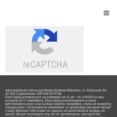
Emocji się nie je
Administratorem strony jest Beata Nowicka-Misiewicz, ul. Kościuszki 2A,
42-202 Częstochowa, NIP 9491975708
Dane będą przetwarzane na podstawie art. 6 ust. 1 lit. a RODO w celu
przesyłania Ci newslettera. Dane będą przechowywane w bazie
administratora przez czas funkcjonowania newslettera, chyba że wcześniej
zrezygnujesz z otrzymywania newslettera, co spowoduje usunięcie danych
z bazy. Będziesz mieć prawo do żądania od administratora dostępu do
swoich danych osobowych oraz do ich sprostowania, usunięcia lub