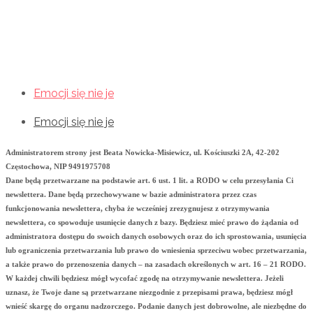
Emocji się nie je
Emocji się nie je
Emocji się nie je
Administratorem strony jest Beata Nowicka-Misiewicz, ul. Kościuszki 2A, 42-202
Częstochowa, NIP 9491975708
Dane będą przetwarzane na podstawie art. 6 ust. 1 lit. a RODO w celu przesyłania Ci
newslettera. Dane będą przechowywane w bazie administratora przez czas
funkcjonowania newslettera, chyba że wcześniej zrezygnujesz z otrzymywania
newslettera, co spowoduje usunięcie danych z bazy. Będziesz mieć prawo do żądania od
administratora dostępu do swoich danych osobowych oraz do ich sprostowania, usunięcia
lub ograniczenia przetwarzania lub prawo do wniesienia sprzeciwu wobec przetwarzania,
a także prawo do przenoszenia danych – na zasadach określonych w art. 16 – 21 RODO.
W każdej chwili będziesz mógł wycofać zgodę na otrzymywanie newslettera. Jeżeli
uznasz, że Twoje dane są przetwarzane niezgodnie z przepisami prawa, będziesz mógł
wnieść skargę do organu nadzorczego. Podanie danych jest dobrowolne, ale niezbędne do