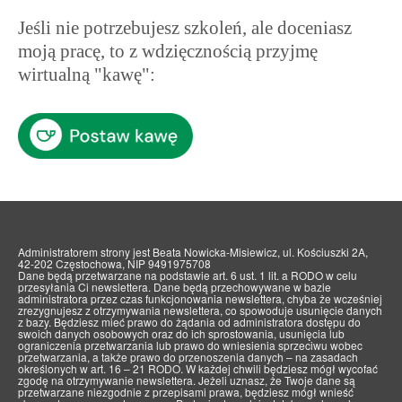
Jeśli nie potrzebujesz szkoleń, ale doceniasz
moją pracę, to z wdzięcznością przyjmę
wirtualną "kawę":
Administratorem strony jest Beata Nowicka-Misiewicz, ul. Kościuszki 2A,
42-202 Częstochowa, NIP 9491975708
Dane będą przetwarzane na podstawie art. 6 ust. 1 lit. a RODO w celu
przesyłania Ci newslettera. Dane będą przechowywane w bazie
administratora przez czas funkcjonowania newslettera, chyba że wcześniej
zrezygnujesz z otrzymywania newslettera, co spowoduje usunięcie danych
z bazy. Będziesz mieć prawo do żądania od administratora dostępu do
swoich danych osobowych oraz do ich sprostowania, usunięcia lub
ograniczenia przetwarzania lub prawo do wniesienia sprzeciwu wobec
przetwarzania, a także prawo do przenoszenia danych – na zasadach
określonych w art. 16 – 21 RODO. W każdej chwili będziesz mógł wycofać
zgodę na otrzymywanie newslettera. Jeżeli uznasz, że Twoje dane są
przetwarzane niezgodnie z przepisami prawa, będziesz mógł wnieść