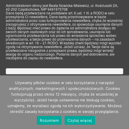
Administratorem strony jest Beata Nowicka-Misiewicz, ul. Kościuszki 2A,
42-202 Częstochowa, NIP 9491975708
Dane będą przetwarzane na podstawie art. 6 ust. 1 lit. a RODO w celu
przesyłania Ci newslettera. Dane będą przechowywane w bazie
administratora przez czas funkcjonowania newslettera, chyba że wcześniej
zrezygnujesz z otrzymywania newslettera, co spowoduje usunięcie danych
z bazy. Będziesz mieć prawo do żądania od administratora dostępu do
swoich danych osobowych oraz do ich sprostowania, usunięcia lub
ograniczenia przetwarzania lub prawo do wniesienia sprzeciwu wobec
przetwarzania, a także prawo do przenoszenia danych – na zasadach
określonych w art. 16 – 21 RODO. W każdej chwili będziesz mógł wycofać
zgodę na otrzymywanie newslettera. Jeżeli uznasz, że Twoje dane są
przetwarzane niezgodnie z przepisami prawa, będziesz mógł wnieść
skargę do organu nadzorczego. Podanie danych jest dobrowolne, ale
niezbędne do zapisu do newslettera.
Używamy plików cookies w celu korzystania z narzędzi
© 2026 Emocji się nie je - WordPress Theme by
Kadence WP
analitycznych, marketingowych i społecznościowych. Cookies
funkcjonują przez okres 12 miesięcy, chyba że wcześniej je
wyczyścisz. Jeżeli twoje ustawienia nie blokują cookies,
uznajemy, że wyrażasz zgodę na ich wykorzystywanie. Możesz
określić zasady korzystania z cookies w swojej przeglądarce.
Rozumiem
Czytaj więcej