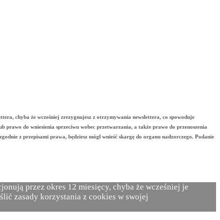
ttera, chyba że wcześniej zrezygnujesz z otrzymywania newslettera, co spowoduje
lub prawo do wniesienia sprzeciwu wobec przetwarzania, a także prawo do przenoszenia
zgodnie z przepisami prawa, będziesz mógł wnieść skargę do organu nadzorczego. Podanie
onują przez okres 12 miesięcy, chyba że wcześniej je
ślić zasady korzystania z cookies w swojej