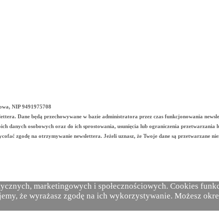
chowa, NIP 9491975708
slettera. Dane będą przechowywane w bazie administratora przez czas funkcjonowania newsle
oich danych osobowych oraz do ich sprostowania, usunięcia lub ograniczenia przetwarzania 
cofać zgodę na otrzymywanie newslettera. Jeżeli uznasz, że Twoje dane są przetwarzane nie
tycznych, marketingowych i społecznościowych. Cookies funkcj
najemy, że wyrażasz zgodę na ich wykorzystywanie. Możesz okre