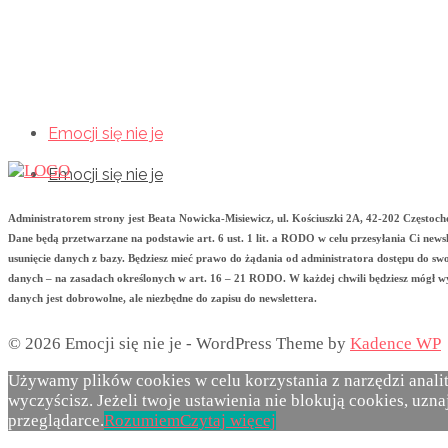
Emocji się nie je
Emocji się nie je
Emocji się nie je
Administratorem strony jest Beata Nowicka-Misiewicz, ul. Kościuszki 2A, 42-202 Często
Dane będą przetwarzane na podstawie art. 6 ust. 1 lit. a RODO w celu przesyłania Ci new
usunięcie danych z bazy. Będziesz mieć prawo do żądania od administratora dostępu do sw
danych – na zasadach określonych w art. 16 – 21 RODO. W każdej chwili będziesz mógł wy
danych jest dobrowolne, ale niezbędne do zapisu do newslettera.
© 2026 Emocji się nie je - WordPress Theme by
Kadence WP
Używamy plików cookies w celu korzystania z narzędzi anali
wyczyścisz. Jeżeli twoje ustawienia nie blokują cookies, uz
przeglądarce.
Rozumiem
Czytaj więcej