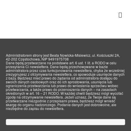
Emocji się nie je
Administratorem strony jest Beata Nowicka-Misiewicz, ul. Kościuszki 2A,
42-202 Częstochowa, NIP 9491975708
Dane będą przetwarzane na podstawie art. 6 ust. 1 lit. a RODO w celu
przesyłania Ci newslettera. Dane będą przechowywane w bazie
administratora przez czas funkcjonowania newslettera, chyba że wcześniej
zrezygnujesz z otrzymywania newslettera, co spowoduje usunięcie danych
z bazy. Będziesz mieć prawo do żądania od administratora dostępu do
swoich danych osobowych oraz do ich sprostowania, usunięcia lub
ograniczenia przetwarzania lub prawo do wniesienia sprzeciwu wobec
przetwarzania, a także prawo do przenoszenia danych – na zasadach
określonych w art. 16 – 21 RODO. W każdej chwili będziesz mógł wycofać
zgodę na otrzymywanie newslettera. Jeżeli uznasz, że Twoje dane są
przetwarzane niezgodnie z przepisami prawa, będziesz mógł wnieść
skargę do organu nadzorczego. Podanie danych jest dobrowolne, ale
niezbędne do zapisu do newslettera.