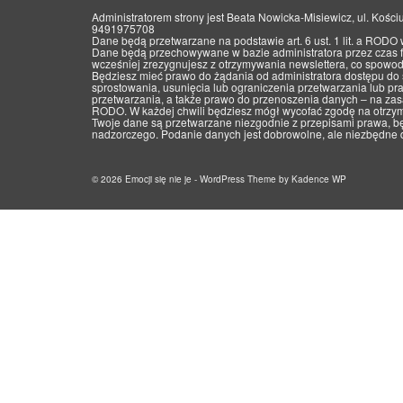
Administratorem strony jest Beata Nowicka-Misiewicz, ul. Kośc
9491975708
Dane będą przetwarzane na podstawie art. 6 ust. 1 lit. a RODO 
Dane będą przechowywane w bazie administratora przez czas f
wcześniej zrezygnujesz z otrzymywania newslettera, co spowod
Będziesz mieć prawo do żądania od administratora dostępu do
sprostowania, usunięcia lub ograniczenia przetwarzania lub p
przetwarzania, a także prawo do przenoszenia danych – na zas
RODO. W każdej chwili będziesz mógł wycofać zgodę na otrzymy
Twoje dane są przetwarzane niezgodnie z przepisami prawa, b
nadzorczego. Podanie danych jest dobrowolne, ale niezbędne d
© 2026 Emocji się nie je - WordPress Theme by
Kadence WP