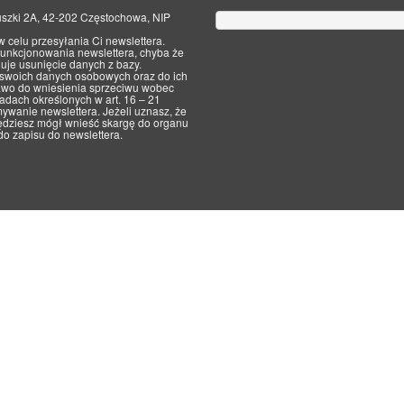
iuszki 2A, 42-202 Częstochowa, NIP
w celu przesyłania Ci newslettera.
unkcjonowania newslettera, chyba że
uje usunięcie danych z bazy.
 swoich danych osobowych oraz do ich
rawo do wniesienia sprzeciwu wobec
adach określonych w art. 16 – 21
wanie newslettera. Jeżeli uznasz, że
ędziesz mógł wnieść skargę do organu
o zapisu do newslettera.