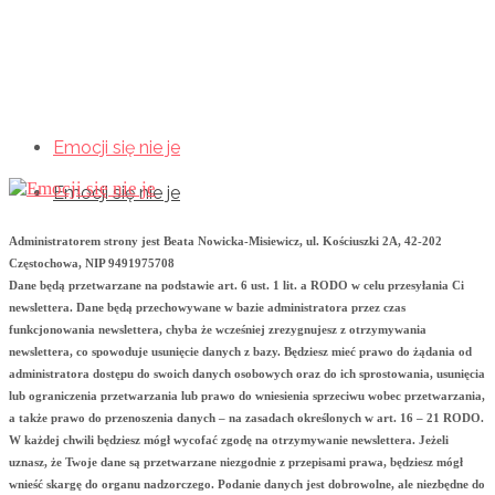
Emocji się nie je
Emocji się nie je
Emocji się nie je
Administratorem strony jest Beata Nowicka-Misiewicz, ul. Kościuszki 2A, 42-202
Częstochowa, NIP 9491975708
Dane będą przetwarzane na podstawie art. 6 ust. 1 lit. a RODO w celu przesyłania Ci
newslettera. Dane będą przechowywane w bazie administratora przez czas
funkcjonowania newslettera, chyba że wcześniej zrezygnujesz z otrzymywania
newslettera, co spowoduje usunięcie danych z bazy. Będziesz mieć prawo do żądania od
administratora dostępu do swoich danych osobowych oraz do ich sprostowania, usunięcia
lub ograniczenia przetwarzania lub prawo do wniesienia sprzeciwu wobec przetwarzania,
a także prawo do przenoszenia danych – na zasadach określonych w art. 16 – 21 RODO.
W każdej chwili będziesz mógł wycofać zgodę na otrzymywanie newslettera. Jeżeli
uznasz, że Twoje dane są przetwarzane niezgodnie z przepisami prawa, będziesz mógł
wnieść skargę do organu nadzorczego. Podanie danych jest dobrowolne, ale niezbędne do