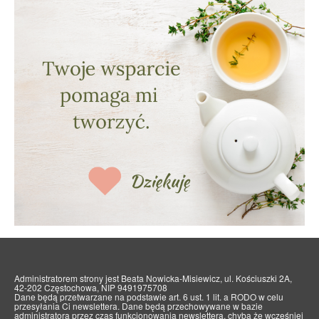
Administratorem strony jest Beata Nowicka-Misiewicz, ul. Kościuszki 2A,
42-202 Częstochowa, NIP 9491975708
Dane będą przetwarzane na podstawie art. 6 ust. 1 lit. a RODO w celu
przesyłania Ci newslettera. Dane będą przechowywane w bazie
administratora przez czas funkcjonowania newslettera, chyba że wcześniej