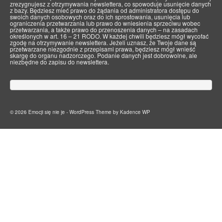
zrezygnujesz z otrzymywania newslettera, co spowoduje usunięcie danych
z bazy. Będziesz mieć prawo do żądania od administratora dostępu do
swoich danych osobowych oraz do ich sprostowania, usunięcia lub
ograniczenia przetwarzania lub prawo do wniesienia sprzeciwu wobec
przetwarzania, a także prawo do przenoszenia danych – na zasadach
określonych w art. 16 – 21 RODO. W każdej chwili będziesz mógł wycofać
zgodę na otrzymywanie newslettera. Jeżeli uznasz, że Twoje dane są
przetwarzane niezgodnie z przepisami prawa, będziesz mógł wnieść
skargę do organu nadzorczego. Podanie danych jest dobrowolne, ale
niezbędne do zapisu do newslettera.
© 2026 Emocji się nie je - WordPress Theme by
Kadence WP