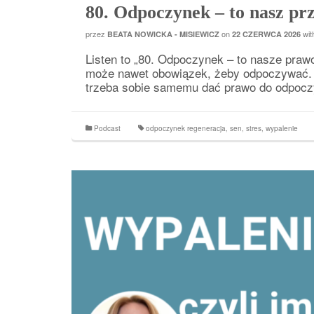
80. Odpoczynek – to nasz pr
przez
on
wi
BEATA NOWICKA - MISIEWICZ
22 CZERWCA 2026
Listen to „80. Odpoczynek – to nasze praw
może nawet obowiązek, żeby odpoczywać. T
trzeba sobie samemu dać prawo do odpoc
Podcast
odpoczynek regeneracja
,
sen
,
stres
,
wypalenie