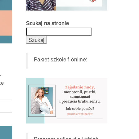
Szukaj na stronie
Szukaj
Pakiet szkoleń online:
”
ze
Program online dla kobiet: