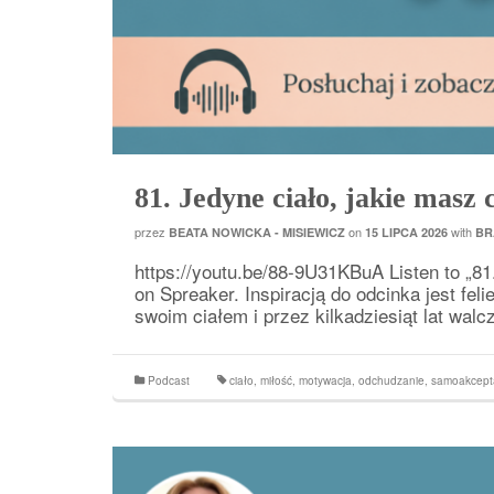
81. Jedyne ciało, jakie masz 
przez
on
with
BEATA NOWICKA - MISIEWICZ
15 LIPCA 2026
BR
https://youtu.be/88-9U31KBuA Listen to „81
on Spreaker. Inspiracją do odcinka jest fel
swoim ciałem i przez kilkadziesiąt lat wal
Podcast
ciało
,
miłość
,
motywacja
,
odchudzanie
,
samoakcept