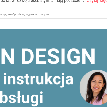
ą od lat w rozwoju osobistym… mają poczucie …
Czytaj więc
mocje
,
rozwój duchowy
,
wypalenie rozwojowe