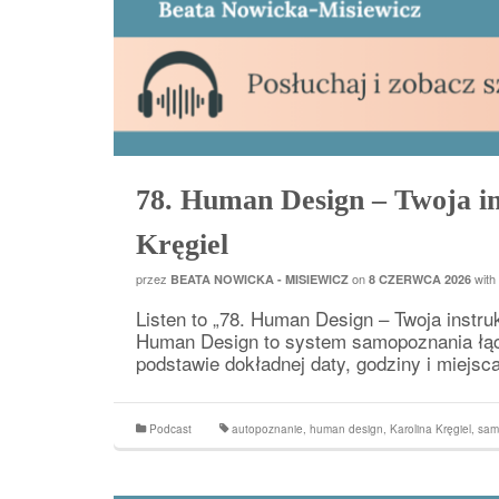
78. Human Design – Twoja in
Kręgiel
przez
on
with
BEATA NOWICKA - MISIEWICZ
8 CZERWCA 2026
Listen to „78. Human Design – Twoja instru
Human Design to system samopoznania łączą
podstawie dokładnej daty, godziny i miejs
Podcast
autopoznanie
,
human design
,
Karolina Kręgiel
,
sam