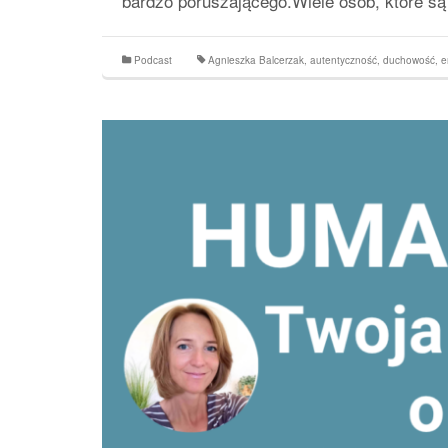
bardzo poruszającego.Wiele osób, które s
Podcast
Agnieszka Balcerzak
,
autentyczność
,
duchowość
,
e