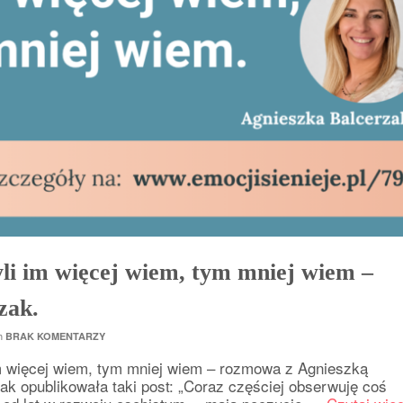
li im więcej wiem, tym mniej wiem –
zak.
th
BRAK KOMENTARZY
im więcej wiem, tym mniej wiem – rozmowa z Agnieszką
ak opublikowała taki post: „Coraz częściej obserwuję coś