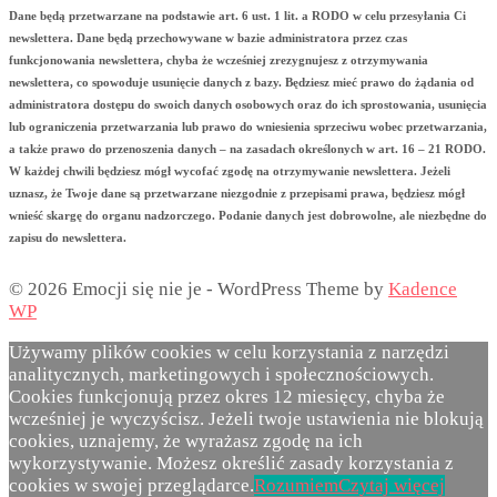
Dane będą przetwarzane na podstawie art. 6 ust. 1 lit. a RODO w celu przesyłania Ci
newslettera. Dane będą przechowywane w bazie administratora przez czas
funkcjonowania newslettera, chyba że wcześniej zrezygnujesz z otrzymywania
newslettera, co spowoduje usunięcie danych z bazy. Będziesz mieć prawo do żądania od
administratora dostępu do swoich danych osobowych oraz do ich sprostowania, usunięcia
lub ograniczenia przetwarzania lub prawo do wniesienia sprzeciwu wobec przetwarzania,
a także prawo do przenoszenia danych – na zasadach określonych w art. 16 – 21 RODO.
W każdej chwili będziesz mógł wycofać zgodę na otrzymywanie newslettera. Jeżeli
uznasz, że Twoje dane są przetwarzane niezgodnie z przepisami prawa, będziesz mógł
wnieść skargę do organu nadzorczego. Podanie danych jest dobrowolne, ale niezbędne do
zapisu do newslettera.
© 2026 Emocji się nie je - WordPress Theme by
Kadence
WP
Używamy plików cookies w celu korzystania z narzędzi
analitycznych, marketingowych i społecznościowych.
Cookies funkcjonują przez okres 12 miesięcy, chyba że
wcześniej je wyczyścisz. Jeżeli twoje ustawienia nie blokują
cookies, uznajemy, że wyrażasz zgodę na ich
wykorzystywanie. Możesz określić zasady korzystania z
cookies w swojej przeglądarce.
Rozumiem
Czytaj więcej