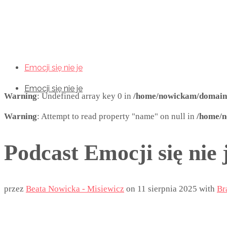
Emocji się nie je
Emocji się nie je
Emocji się nie je
Warning
: Undefined array key 0 in
/home/nowickam/domains/
Warning
: Attempt to read property "name" on null in
/home/n
Podcast Emocji się nie j
przez
Beata Nowicka - Misiewicz
on
11 sierpnia 2025
with
Br