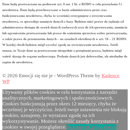
Dane będą przetwarzane na podstawie art. 6 ust. 1 lit. a RODO w celu przesyłania Ci
newslettera. Dane będą przechowywane w bazie administratora przez czas
funkcjonowania newslettera, chyba że wcześniej zrezygnujesz z otrzymywania
newslettera, co spowoduje usunięcie danych z bazy. Będziesz mieć prawo do żądania od
administratora dostępu do swoich danych osobowych oraz do ich sprostowania, usunięcia
lub ograniczenia przetwarzania lub prawo do wniesienia sprzeciwu wobec przetwarzania,
a także prawo do przenoszenia danych – na zasadach określonych w art. 16 – 21 RODO.
W każdej chwili będziesz mógł wycofać zgodę na otrzymywanie newslettera. Jeżeli
uznasz, że Twoje dane są przetwarzane niezgodnie z przepisami prawa, będziesz mógł
wnieść skargę do organu nadzorczego. Podanie danych jest dobrowolne, ale niezbędne do
zapisu do newslettera.
© 2026 Emocji się nie je - WordPress Theme by
Kadence
WP
Używamy plików cookies w celu korzystania z narzędzi
analitycznych, marketingowych i społecznościowych.
Cookies funkcjonują przez okres 12 miesięcy, chyba że
wcześniej je wyczyścisz. Jeżeli twoje ustawienia nie blokują
cookies, uznajemy, że wyrażasz zgodę na ich
wykorzystywanie. Możesz określić zasady korzystania z
cookies w swojej przeglądarce.
Rozumiem
Czytaj więcej