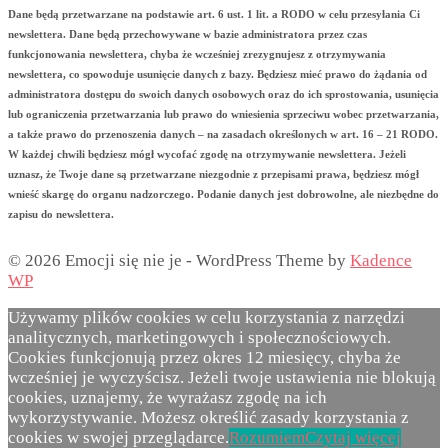
Dane będą przetwarzane na podstawie art. 6 ust. 1 lit. a RODO w celu przesyłania Ci
newslettera. Dane będą przechowywane w bazie administratora przez czas
funkcjonowania newslettera, chyba że wcześniej zrezygnujesz z otrzymywania
newslettera, co spowoduje usunięcie danych z bazy. Będziesz mieć prawo do żądania od
administratora dostępu do swoich danych osobowych oraz do ich sprostowania, usunięcia
lub ograniczenia przetwarzania lub prawo do wniesienia sprzeciwu wobec przetwarzania,
a także prawo do przenoszenia danych – na zasadach określonych w art. 16 – 21 RODO.
W każdej chwili będziesz mógł wycofać zgodę na otrzymywanie newslettera. Jeżeli
uznasz, że Twoje dane są przetwarzane niezgodnie z przepisami prawa, będziesz mógł
wnieść skargę do organu nadzorczego. Podanie danych jest dobrowolne, ale niezbędne do
zapisu do newslettera.
© 2026 Emocji się nie je - WordPress Theme by
Kadence
WP
Używamy plików cookies w celu korzystania z narzędzi
analitycznych, marketingowych i społecznościowych.
Cookies funkcjonują przez okres 12 miesięcy, chyba że
wcześniej je wyczyścisz. Jeżeli twoje ustawienia nie blokują
cookies, uznajemy, że wyrażasz zgodę na ich
wykorzystywanie. Możesz określić zasady korzystania z
cookies w swojej przeglądarce.
Rozumiem
Czytaj więcej