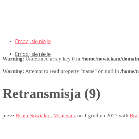
Emocji się nie je
Emocji się nie je
Emocji się nie je
Warning
: Undefined array key 0 in
/home/nowickam/domains/
Warning
: Attempt to read property "name" on null in
/home/n
Retransmisja (9)
przez
Beata Nowicka - Misiewicz
on
1 grudnia 2025
with
Bra