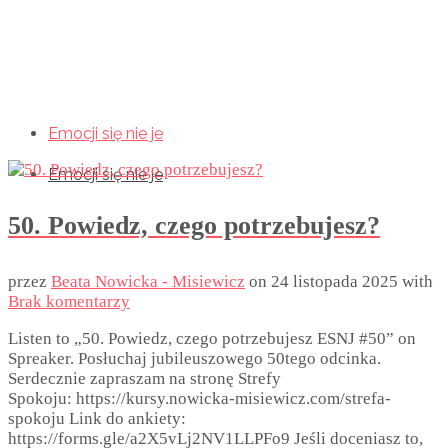
Emocji się nie je
Emocji się nie je
Emocji się nie je
50. Powiedz, czego potrzebujesz?
przez
Beata Nowicka - Misiewicz
on
24 listopada 2025
with
Brak komentarzy
Listen to „50. Powiedz, czego potrzebujesz ESNJ #50” on
Spreaker. Posłuchaj jubileuszowego 50tego odcinka.
Serdecznie zapraszam na stronę Strefy
Spokoju: https://kursy.nowicka-misiewicz.com/strefa-
spokoju Link do ankiety:
https://forms.gle/a2X5vLj2NV1LLPFo9 Jeśli doceniasz to,