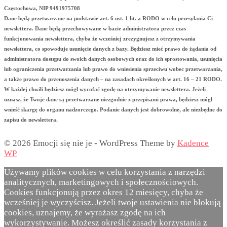
Częstochowa, NIP 9491975708
Dane będą przetwarzane na podstawie art. 6 ust. 1 lit. a RODO w celu przesyłania Ci
newslettera. Dane będą przechowywane w bazie administratora przez czas
funkcjonowania newslettera, chyba że wcześniej zrezygnujesz z otrzymywania
newslettera, co spowoduje usunięcie danych z bazy. Będziesz mieć prawo do żądania od
administratora dostępu do swoich danych osobowych oraz do ich sprostowania, usunięcia
lub ograniczenia przetwarzania lub prawo do wniesienia sprzeciwu wobec przetwarzania,
a także prawo do przenoszenia danych – na zasadach określonych w art. 16 – 21 RODO.
W każdej chwili będziesz mógł wycofać zgodę na otrzymywanie newslettera. Jeżeli
uznasz, że Twoje dane są przetwarzane niezgodnie z przepisami prawa, będziesz mógł
wnieść skargę do organu nadzorczego. Podanie danych jest dobrowolne, ale niezbędne do
zapisu do newslettera.
© 2026 Emocji się nie je - WordPress Theme by
Kadence
WP
Używamy plików cookies w celu korzystania z narzędzi
analitycznych, marketingowych i społecznościowych.
Cookies funkcjonują przez okres 12 miesięcy, chyba że
wcześniej je wyczyścisz. Jeżeli twoje ustawienia nie blokują
cookies, uznajemy, że wyrażasz zgodę na ich
wykorzystywanie. Możesz określić zasady korzystania z