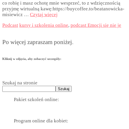
co robię i masz ochotę mnie wesprzeć, to z wdzięcznością
przyjmę wirtualną kawę:https://buycoffee.to/beatanowicka-
misiewicz …
Czytaj więcej
Podcast
kursy i szkolenia online
,
podcast Emocji się nie je
Po więcej zapraszam poniżej.
Kliknij w zdjęcia, aby zobaczyć szczególy:
Szukaj na stronie
Szukaj
Pakiet szkoleń online:
Program online dla kobiet: