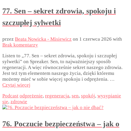
77. Sen – sekret zdrowia, spokoju i
szczupłej sylwetki
przez
Beata Nowicka - Misiewicz
on
1 czerwca 2026
with
Brak komentarzy
Listen to „77. Sen – sekret zdrowia, spokoju i szczupłej
sylwetki” on Spreaker. Sen, to najważniejszy sposób
regeneracji. A więc równocześnie sekret naszego zdrowia.
Jest też tym elementem naszego życia, dzięki któremu
możemy mieć w sobie więcej spokoju i odprężenia. …
Czytaj więcej
Podcast
odprężenie
,
regeneracja
,
sen
,
spokój
,
wysypianie
się
,
zdrowie
76. Poczucie bezpieczeństwa – jak o