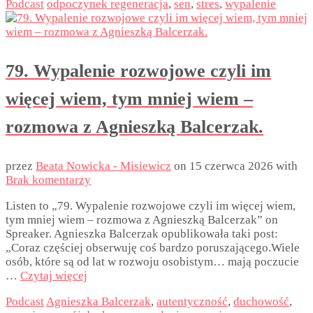
Podcast
odpoczynek regeneracja
,
sen
,
stres
,
wypalenie
79. Wypalenie rozwojowe czyli im
więcej wiem, tym mniej wiem –
rozmowa z Agnieszką Balcerzak.
przez
Beata Nowicka - Misiewicz
on
15 czerwca 2026
with
Brak komentarzy
Listen to „79. Wypalenie rozwojowe czyli im więcej wiem,
tym mniej wiem – rozmowa z Agnieszką Balcerzak” on
Spreaker. Agnieszka Balcerzak opublikowała taki post:
„Coraz częściej obserwuję coś bardzo poruszającego.Wiele
osób, które są od lat w rozwoju osobistym… mają poczucie
…
Czytaj więcej
Podcast
Agnieszka Balcerzak
,
autentyczność
,
duchowość
,