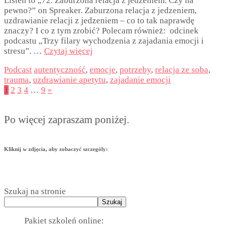
Listen to „72. Zaburzona relacja z jedzeniem. Czy na
pewno?” on Spreaker. Zaburzona relacja z jedzeniem,
uzdrawianie relacji z jedzeniem – co to tak naprawdę
znaczy? I co z tym zrobić? Polecam również: odcinek
podcastu „Trzy filary wychodzenia z zajadania emocji i
stresu”. …
Czytaj więcej
Podcast
autentyczność
,
emocje
,
potrzeby
,
relacja ze sobą
,
trauma
,
uzdrawianie apetytu
,
zajadanie emocji
1
2
3
4
…
9
»
Po więcej zapraszam poniżej.
Kliknij w zdjęcia, aby zobaczyć szczególy:
Szukaj na stronie
Szukaj
Pakiet szkoleń online: