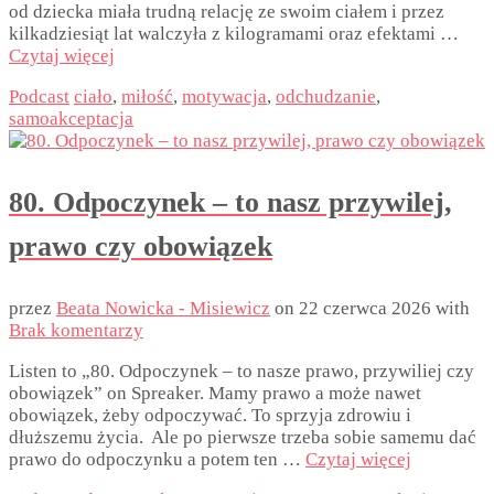
od dziecka miała trudną relację ze swoim ciałem i przez
kilkadziesiąt lat walczyła z kilogramami oraz efektami …
Czytaj więcej
Podcast
ciało
,
miłość
,
motywacja
,
odchudzanie
,
samoakceptacja
80. Odpoczynek – to nasz przywilej,
prawo czy obowiązek
przez
Beata Nowicka - Misiewicz
on
22 czerwca 2026
with
Brak komentarzy
Listen to „80. Odpoczynek – to nasze prawo, przywiliej czy
obowiązek” on Spreaker. Mamy prawo a może nawet
obowiązek, żeby odpoczywać. To sprzyja zdrowiu i
dłuższemu życia. Ale po pierwsze trzeba sobie samemu dać
prawo do odpoczynku a potem ten …
Czytaj więcej