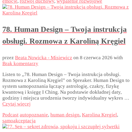
emocje
,
rozwój duchowy
,
wypalenie rozwojowe
78. Human Design – Twoja instrukcja
obsługi. Rozmowa z Karoliną Kręgiel
przez
Beata Nowicka - Misiewicz
on
8 czerwca 2026
with
Brak komentarzy
Listen to „78. Human Design – Twoja instrukcja obsługi.
Rozmowa z Karoliną Kręgiel” on Spreaker. Human Design to
system samopoznania łączący astrologię, czakry, fizykę
kwantową i księgę I Ching. Na podstawie dokładnej daty,
godziny i miejsca urodzenia tworzy indywidualny wykres …
Czytaj więcej
Podcast
autopoznanie
,
human design
,
Karolina Kręgiel
,
samoakceptacja