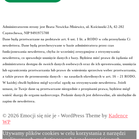
Administratorem strony jest Beata Nowicka-Misiewicz, ul. Kościuszki 2A, 42-202
Częstochowa, NIP 9491975708
Dane będą przetwarzane na podstawie art. 6 ust. 1 lit. a RODO w celu przesyłania Ci
newslettera. Dane będą przechowywane w bazie administratora przez czas
funkcjonowania newslettera, chyba że wcześniej zrezygnujesz z otrzymywania
newslettera, co spowoduje usunięcie danych z bazy. Będziesz mieć prawo do żądania od
administratora dostępu do swoich danych osobowych oraz do ich sprostowania, usunięcia
lub ograniczenia przetwarzania lub prawo do wniesienia sprzeciwu wobec przetwarzania,
a także prawo do przenoszenia danych – na zasadach określonych w art. 16 – 21 RODO.
W każdej chwili będziesz mógł wycofać zgodę na otrzymywanie newslettera. Jeżeli
uznasz, że Twoje dane są przetwarzane niezgodnie z przepisami prawa, będziesz mógł
wnieść skargę do organu nadzorczego. Podanie danych jest dobrowolne, ale niezbędne do
zapisu do newslettera.
© 2026 Emocji się nie je - WordPress Theme by
Kadence
WP
Używamy plików cookies w celu korzystania z narzędzi