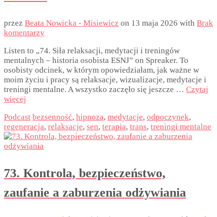
przez
Beata Nowicka - Misiewicz
on
13 maja 2026
with
Brak
komentarzy
Listen to „74. Siła relaksacji, medytacji i treningów
mentalnych – historia osobista ESNJ” on Spreaker. To
osobisty odcinek, w którym opowiedziałam, jak ważne w
moim życiu i pracy są relaksacje, wizualizacje, medytacje i
treningi mentalne. A wszystko zaczęło się jeszcze …
Czytaj
więcej
Podcast
bezsenność
,
hipnoza
,
medytacje
,
odpoczynek
,
regeneracja
,
relaksacje
,
sen
,
terapia
,
trans
,
treningi mentalne
73. Kontrola, bezpieczeństwo,
zaufanie a zaburzenia odżywiania