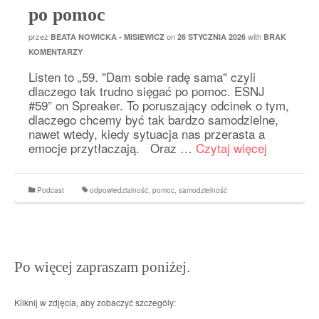
po pomoc
przez
on
with
BEATA NOWICKA - MISIEWICZ
26 STYCZNIA 2026
BRAK
KOMENTARZY
Listen to „59. "Dam sobie radę sama" czyli
dlaczego tak trudno sięgać po pomoc. ESNJ
#59” on Spreaker. To poruszający odcinek o tym,
dlaczego chcemy być tak bardzo samodzielne,
nawet wtedy, kiedy sytuacja nas przerasta a
emocje przytłaczają. Oraz …
Czytaj więcej
Podcast
odpowiedzialność
,
pomoc
,
samodzielność
Po więcej zapraszam poniżej.
Kliknij w zdjęcia, aby zobaczyć szczególy: