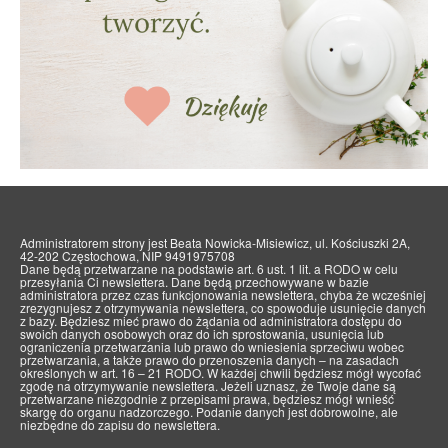
Administratorem strony jest Beata Nowicka-Misiewicz, ul. Kościuszki 2A,
42-202 Częstochowa, NIP 9491975708
Dane będą przetwarzane na podstawie art. 6 ust. 1 lit. a RODO w celu
przesyłania Ci newslettera. Dane będą przechowywane w bazie
administratora przez czas funkcjonowania newslettera, chyba że wcześniej
zrezygnujesz z otrzymywania newslettera, co spowoduje usunięcie danych
z bazy. Będziesz mieć prawo do żądania od administratora dostępu do
swoich danych osobowych oraz do ich sprostowania, usunięcia lub
ograniczenia przetwarzania lub prawo do wniesienia sprzeciwu wobec
przetwarzania, a także prawo do przenoszenia danych – na zasadach
określonych w art. 16 – 21 RODO. W każdej chwili będziesz mógł wycofać
zgodę na otrzymywanie newslettera. Jeżeli uznasz, że Twoje dane są
przetwarzane niezgodnie z przepisami prawa, będziesz mógł wnieść
skargę do organu nadzorczego. Podanie danych jest dobrowolne, ale
niezbędne do zapisu do newslettera.