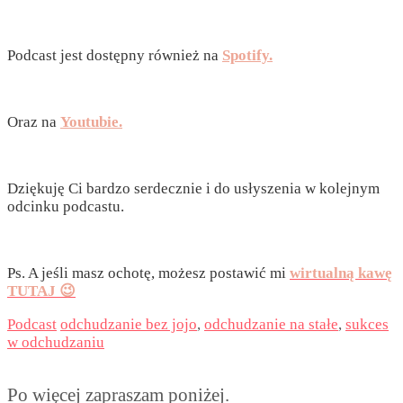
Podcast jest dostępny również na
Spotify.
Oraz na
Youtubie.
Dziękuję Ci bardzo serdecznie i do usłyszenia w kolejnym
odcinku podcastu.
Ps. A jeśli masz ochotę, możesz postawić mi
wirtualną kawę
TUTAJ 😉
Podcast
odchudzanie bez jojo
,
odchudzanie na stałe
,
sukces
w odchudzaniu
Po więcej zapraszam poniżej.