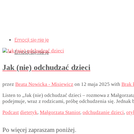
Emocji się nie je
Emocji się nie je
Emocji się nie je
Jak (nie) odchudzać dzieci
przez
Beata Nowicka - Misiewicz
on
12 maja 2025
with
Brak 
Listen to „Jak (nie) odchudzać dzieci – rozmowa z Małgorzatą
podejmuje, wraz z rodzicami, próbę odchudzenia się. Jednak 
Podcast
dietetyk
,
Małgorzata Stanior
,
odchudzanie dzieci
,
oty
Po więcej zapraszam poniżej.