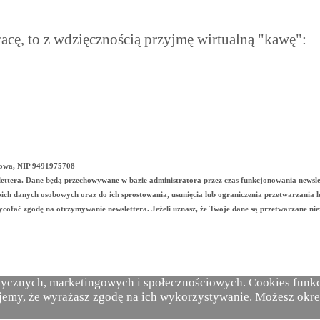
pracę, to z wdzięcznością przyjmę wirtualną "kawę":
chowa, NIP 9491975708
slettera. Dane będą przechowywane w bazie administratora przez czas funkcjonowania newsle
oich danych osobowych oraz do ich sprostowania, usunięcia lub ograniczenia przetwarzania 
cofać zgodę na otrzymywanie newslettera. Jeżeli uznasz, że Twoje dane są przetwarzane nie
tycznych, marketingowych i społecznościowych. Cookies funkcj
najemy, że wyrażasz zgodę na ich wykorzystywanie. Możesz okre