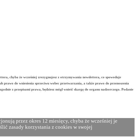
ttera, chyba że wcześniej zrezygnujesz z otrzymywania newslettera, co spowoduje
lub prawo do wniesienia sprzeciwu wobec przetwarzania, a także prawo do przenoszenia
zgodnie z przepisami prawa, będziesz mógł wnieść skargę do organu nadzorczego. Podanie
onują przez okres 12 miesięcy, chyba że wcześniej je
ślić zasady korzystania z cookies w swojej