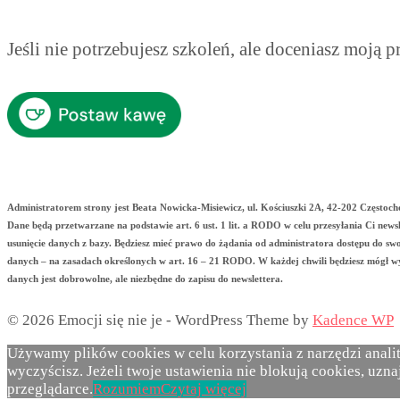
Jeśli nie potrzebujesz szkoleń, ale doceniasz moją 
Administratorem strony jest Beata Nowicka-Misiewicz, ul. Kościuszki 2A, 42-202 Często
Dane będą przetwarzane na podstawie art. 6 ust. 1 lit. a RODO w celu przesyłania Ci new
usunięcie danych z bazy. Będziesz mieć prawo do żądania od administratora dostępu do sw
danych – na zasadach określonych w art. 16 – 21 RODO. W każdej chwili będziesz mógł wy
danych jest dobrowolne, ale niezbędne do zapisu do newslettera.
© 2026 Emocji się nie je - WordPress Theme by
Kadence WP
Używamy plików cookies w celu korzystania z narzędzi anali
wyczyścisz. Jeżeli twoje ustawienia nie blokują cookies, uz
przeglądarce.
Rozumiem
Czytaj więcej