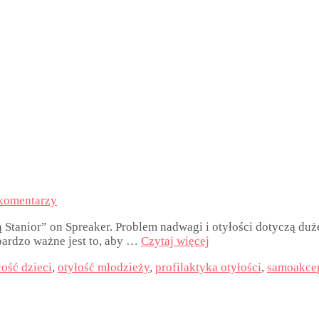
komentarzy
 Stanior” on Spreaker. Problem nadwagi i otyłości dotyczą duże
bardzo ważne jest to, aby …
Czytaj więcej
łość dzieci
,
otyłość młodzieży
,
profilaktyka otyłości
,
samoakcep