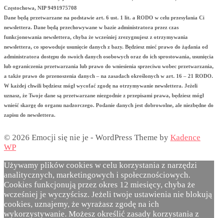
Częstochowa, NIP 9491975708
Dane będą przetwarzane na podstawie art. 6 ust. 1 lit. a RODO w celu przesyłania Ci
newslettera. Dane będą przechowywane w bazie administratora przez czas
funkcjonowania newslettera, chyba że wcześniej zrezygnujesz z otrzymywania
newslettera, co spowoduje usunięcie danych z bazy. Będziesz mieć prawo do żądania od
administratora dostępu do swoich danych osobowych oraz do ich sprostowania, usunięcia
lub ograniczenia przetwarzania lub prawo do wniesienia sprzeciwu wobec przetwarzania,
a także prawo do przenoszenia danych – na zasadach określonych w art. 16 – 21 RODO.
W każdej chwili będziesz mógł wycofać zgodę na otrzymywanie newslettera. Jeżeli
uznasz, że Twoje dane są przetwarzane niezgodnie z przepisami prawa, będziesz mógł
wnieść skargę do organu nadzorczego. Podanie danych jest dobrowolne, ale niezbędne do
zapisu do newslettera.
© 2026 Emocji się nie je - WordPress Theme by
Kadence
WP
Używamy plików cookies w celu korzystania z narzędzi
analitycznych, marketingowych i społecznościowych.
Cookies funkcjonują przez okres 12 miesięcy, chyba że
wcześniej je wyczyścisz. Jeżeli twoje ustawienia nie blokują
cookies, uznajemy, że wyrażasz zgodę na ich
wykorzystywanie. Możesz określić zasady korzystania z