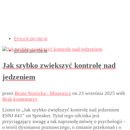
Emocji się nie je
Emocji się nie je
Emocji się nie je
Jak szybko zwiększyć kontrolę nad
jedzeniem
przez
Beata Nowicka - Misiewicz
on
23 września 2025
with
Brak komentarzy
Listen to „Jak szybko zwiększyć kontrolę nad jedzeniem
ESNJ #41” on Spreaker. Tytuł tego odcinka jest
przyciągający uwagę a tak naprawdę mówię o psychologii –
o teorii dysonansu poznawczego, o zmianie przekonań i o