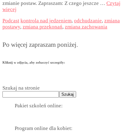
zmianie postaw. Zapraszam: Z czego jeszcze …
Czytaj
więcej
Podcast
kontrola nad jedzeniem
,
odchudzanie
,
zmiana
postawy
,
zmiana przekonań
,
zmiana zachowania
Po więcej zapraszam poniżej.
Kliknij w zdjęcia, aby zobaczyć szczególy:
Szukaj na stronie
Szukaj
Pakiet szkoleń online:
Program online dla kobiet: