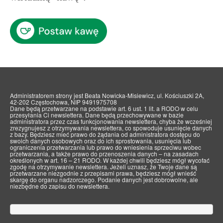
Administratorem strony jest Beata Nowicka-Misiewicz, ul. Kościuszki 2A,
42-202 Częstochowa, NIP 9491975708
Dane będą przetwarzane na podstawie art. 6 ust. 1 lit. a RODO w celu
przesyłania Ci newslettera. Dane będą przechowywane w bazie
administratora przez czas funkcjonowania newslettera, chyba że wcześniej
zrezygnujesz z otrzymywania newslettera, co spowoduje usunięcie danych
z bazy. Będziesz mieć prawo do żądania od administratora dostępu do
swoich danych osobowych oraz do ich sprostowania, usunięcia lub
ograniczenia przetwarzania lub prawo do wniesienia sprzeciwu wobec
przetwarzania, a także prawo do przenoszenia danych – na zasadach
określonych w art. 16 – 21 RODO. W każdej chwili będziesz mógł wycofać
zgodę na otrzymywanie newslettera. Jeżeli uznasz, że Twoje dane są
przetwarzane niezgodnie z przepisami prawa, będziesz mógł wnieść
skargę do organu nadzorczego. Podanie danych jest dobrowolne, ale
niezbędne do zapisu do newslettera.