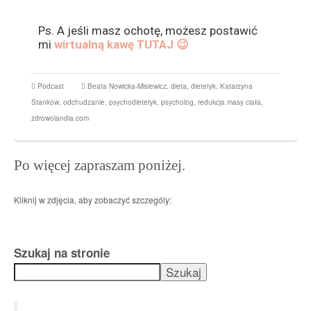
Ps. A jeśli masz ochotę, możesz postawić
mi
wirtualną kawę TUTAJ 😉
Podcast
Beata Nowicka-Misiewicz
,
dieta
,
dietetyk
,
Katarzyna
Stankow
,
odchudzanie
,
psychodietetyk
,
psycholog
,
redukcja masy ciała
,
zdrowolandia.com
Po więcej zapraszam poniżej.
Kliknij w zdjęcia, aby zobaczyć szczególy:
Szukaj na stronie
Szukaj