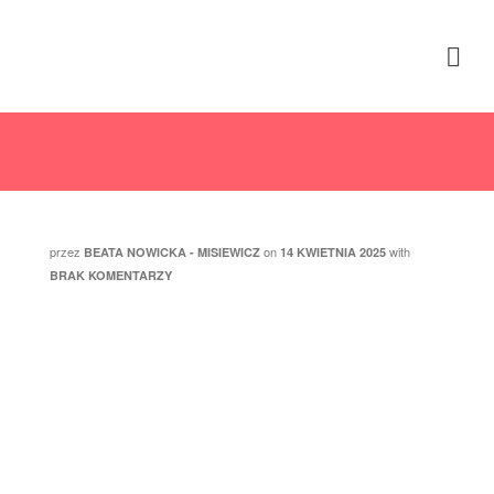
Emocji się nie je
przez
on
with
BEATA NOWICKA - MISIEWICZ
14 KWIETNIA 2025
BRAK KOMENTARZY