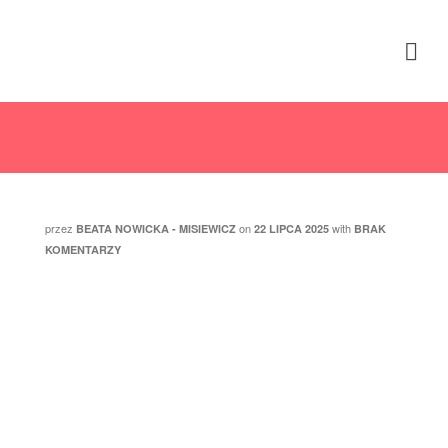
Emocji się nie je
przez
on
with
BEATA NOWICKA - MISIEWICZ
22 LIPCA 2025
BRAK
KOMENTARZY