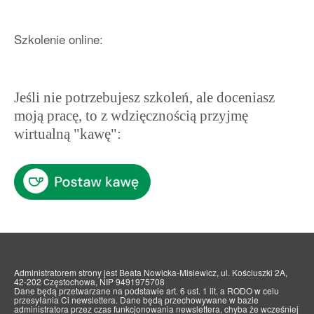
Szkolenie online:
Jeśli nie potrzebujesz szkoleń, ale doceniasz
moją pracę, to z wdzięcznością przyjmę
wirtualną "kawę":
Administratorem strony jest Beata Nowicka-Misiewicz, ul. Kościuszki 2A,
42-202 Częstochowa, NIP 9491975708
Dane będą przetwarzane na podstawie art. 6 ust. 1 lit. a RODO w celu
przesyłania Ci newslettera. Dane będą przechowywane w bazie
administratora przez czas funkcjonowania newslettera, chyba że wcześniej