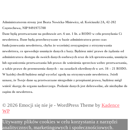
Administratorem strony jest Beata Nowicka-Misiewicz, ul. Kościuszki 2A, 42-202
Częstochowa, NIP 9491975708
Dane będą przetwarzane na podstawie art. 6 ust. 1 lit. a RODO w celu przesyłania Ci
newslettera. Dane będą przechowywane w bazie administratora przez czas
funkcjonowania newslettera, chyba że wcześniej zrezygnujesz z otrzymywania
newslettera, co spowoduje usunięcie danych z bazy. Będziesz mieć prawo do żądania od
administratora dostępu do swoich danych osobowych oraz do ich sprostowania, usunięcia
lub ograniczenia przetwarzania lub prawo do wniesienia sprzeciwu wobec przetwarzania,
a także prawo do przenoszenia danych – na zasadach określonych w art. 16 – 21 RODO.
W każdej chwili będziesz mógł wycofać zgodę na otrzymywanie newslettera. Jeżeli
uznasz, że Twoje dane są przetwarzane niezgodnie z przepisami prawa, będziesz mógł
wnieść skargę do organu nadzorczego. Podanie danych jest dobrowolne, ale niezbędne do
zapisu do newslettera.
© 2026 Emocji się nie je - WordPress Theme by
Kadence
WP
Używamy plików cookies w celu korzystania z narzędzi
analitycznych, marketingowych i społecznościowych.