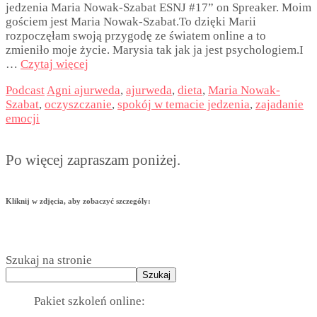
jedzenia Maria Nowak-Szabat ESNJ #17” on Spreaker. Moim
gościem jest Maria Nowak-Szabat.To dzięki Marii
rozpoczęłam swoją przygodę ze światem online a to
zmieniło moje życie. Marysia tak jak ja jest psychologiem.I
…
Czytaj więcej
Podcast
Agni ajurweda
,
ajurweda
,
dieta
,
Maria Nowak-
Szabat
,
oczyszczanie
,
spokój w temacie jedzenia
,
zajadanie
emocji
Po więcej zapraszam poniżej.
Kliknij w zdjęcia, aby zobaczyć szczególy:
Szukaj na stronie
Szukaj
Pakiet szkoleń online: