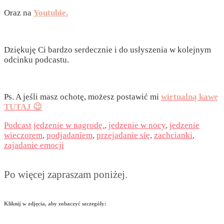
Oraz na
Youtubie.
Dziękuję Ci bardzo serdecznie i do usłyszenia w kolejnym
odcinku podcastu.
Ps. A jeśli masz ochotę, możesz postawić mi
wirtualną kawę
TUTAJ 😉
Podcast
jedzenie w nagrodę.
,
jedzenie w nocy
,
jedzenie
wieczorem
,
podjadaniem
,
przejadanie się
,
zachcianki
,
zajadanie emocji
Po więcej zapraszam poniżej.
Kliknij w zdjęcia, aby zobaczyć szczególy: