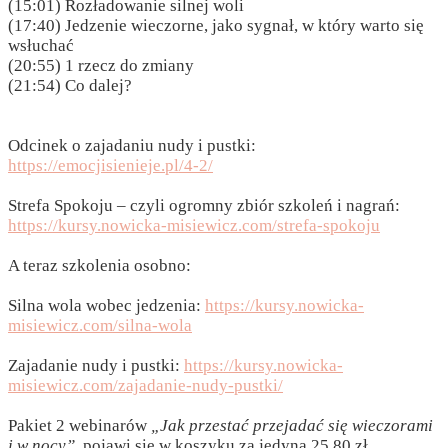
(15:01) Rozładowanie silnej woli
(17:40) Jedzenie wieczorne, jako sygnał, w który warto się
wsłuchać
(20:55) 1 rzecz do zmiany
(21:54) Co dalej?
Odcinek o zajadaniu nudy i pustki:
https://emocjisienieje.pl/4-2/
Strefa Spokoju – czyli ogromny zbiór szkoleń i nagrań:
https://kursy.nowicka-misiewicz.com/strefa-spokoju
A teraz szkolenia osobno:
Silna wola wobec jedzenia:
https://kursy.nowicka-
misiewicz.com/silna-wola
Zajadanie nudy i pustki:
https://kursy.nowicka-
misiewicz.com/zajadanie-nudy-pustki/
Pakiet 2 webinarów
„Jak przestać przejadać się wieczorami
i w nocy”,
pojawi się w koszyku za jedyna 25,80 zł.