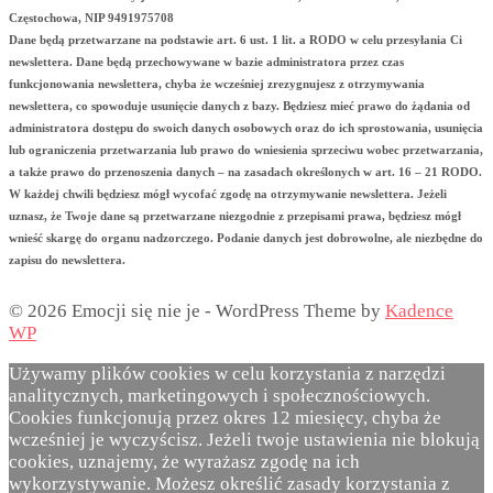
Częstochowa, NIP 9491975708
Dane będą przetwarzane na podstawie art. 6 ust. 1 lit. a RODO w celu przesyłania Ci
newslettera. Dane będą przechowywane w bazie administratora przez czas
funkcjonowania newslettera, chyba że wcześniej zrezygnujesz z otrzymywania
newslettera, co spowoduje usunięcie danych z bazy. Będziesz mieć prawo do żądania od
administratora dostępu do swoich danych osobowych oraz do ich sprostowania, usunięcia
lub ograniczenia przetwarzania lub prawo do wniesienia sprzeciwu wobec przetwarzania,
a także prawo do przenoszenia danych – na zasadach określonych w art. 16 – 21 RODO.
W każdej chwili będziesz mógł wycofać zgodę na otrzymywanie newslettera. Jeżeli
uznasz, że Twoje dane są przetwarzane niezgodnie z przepisami prawa, będziesz mógł
wnieść skargę do organu nadzorczego. Podanie danych jest dobrowolne, ale niezbędne do
zapisu do newslettera.
© 2026 Emocji się nie je - WordPress Theme by
Kadence
WP
Używamy plików cookies w celu korzystania z narzędzi
analitycznych, marketingowych i społecznościowych.
Cookies funkcjonują przez okres 12 miesięcy, chyba że
wcześniej je wyczyścisz. Jeżeli twoje ustawienia nie blokują
cookies, uznajemy, że wyrażasz zgodę na ich
wykorzystywanie. Możesz określić zasady korzystania z