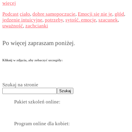
więcej
Podcast
ciało
,
dobre samopoczucie
,
Emocji się nie je
,
głód
,
jedzenie intuicyjne
,
potrzeby
,
sytość. emocje
,
szacunek
,
uważność
,
zachcianki
Po więcej zapraszam poniżej.
Kliknij w zdjęcia, aby zobaczyć szczególy:
Szukaj na stronie
Szukaj
Pakiet szkoleń online:
Program online dla kobiet: