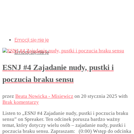
Emocji się nie je
Emocji się nie je
Emocji się nie je
ESNJ #4 Zajadanie nudy, pustki i
poczucia braku sensu
przez
Beata Nowicka - Misiewicz
on
20 stycznia 2025
with
Brak komentarzy
Listen to „ESNJ #4 Zajadanie nudy, pustki i poczucia braku
sensu” on Spreaker. Ten odcinek porusza bardzo ważny
temat, który dotyczy wielu osób – zajadanie nudy, pustki i
poczucia braku sensu. Zapraszam: (0:00) Wstęp do odcinka