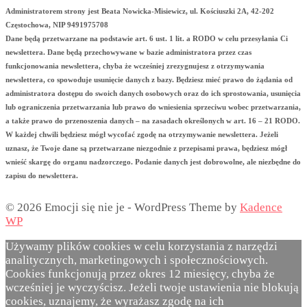
Administratorem strony jest Beata Nowicka-Misiewicz, ul. Kościuszki 2A, 42-202
Częstochowa, NIP 9491975708
Dane będą przetwarzane na podstawie art. 6 ust. 1 lit. a RODO w celu przesyłania Ci
newslettera. Dane będą przechowywane w bazie administratora przez czas
funkcjonowania newslettera, chyba że wcześniej zrezygnujesz z otrzymywania
newslettera, co spowoduje usunięcie danych z bazy. Będziesz mieć prawo do żądania od
administratora dostępu do swoich danych osobowych oraz do ich sprostowania, usunięcia
lub ograniczenia przetwarzania lub prawo do wniesienia sprzeciwu wobec przetwarzania,
a także prawo do przenoszenia danych – na zasadach określonych w art. 16 – 21 RODO.
W każdej chwili będziesz mógł wycofać zgodę na otrzymywanie newslettera. Jeżeli
uznasz, że Twoje dane są przetwarzane niezgodnie z przepisami prawa, będziesz mógł
wnieść skargę do organu nadzorczego. Podanie danych jest dobrowolne, ale niezbędne do
zapisu do newslettera.
© 2026 Emocji się nie je - WordPress Theme by
Kadence
WP
Używamy plików cookies w celu korzystania z narzędzi
analitycznych, marketingowych i społecznościowych.
Cookies funkcjonują przez okres 12 miesięcy, chyba że
wcześniej je wyczyścisz. Jeżeli twoje ustawienia nie blokują
cookies, uznajemy, że wyrażasz zgodę na ich