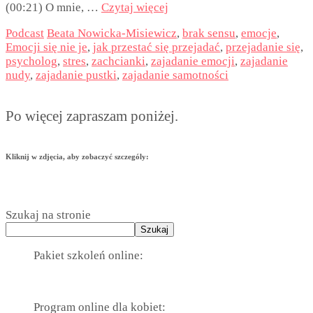
(00:21) O mnie, …
Czytaj więcej
Podcast
Beata Nowicka-Misiewicz
,
brak sensu
,
emocje
,
Emocji się nie je
,
jak przestać się przejadać
,
przejadanie się
,
psycholog
,
stres
,
zachcianki
,
zajadanie emocji
,
zajadanie
nudy
,
zajadanie pustki
,
zajadanie samotności
Po więcej zapraszam poniżej.
Kliknij w zdjęcia, aby zobaczyć szczególy:
Szukaj na stronie
Szukaj
Pakiet szkoleń online:
Program online dla kobiet: