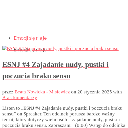
Emocji się nie je
Emocji się nie je
Emocji się nie je
ESNJ #4 Zajadanie nudy, pustki i
poczucia braku sensu
przez
Beata Nowicka - Misiewicz
on
20 stycznia 2025
with
Brak komentarzy
Listen to „ESNJ #4 Zajadanie nudy, pustki i poczucia braku
sensu” on Spreaker. Ten odcinek porusza bardzo ważny
temat, który dotyczy wielu osób – zajadanie nudy, pustki i
poczucia braku sensu. Zapraszam: (0:00) Wstęp do odcinka