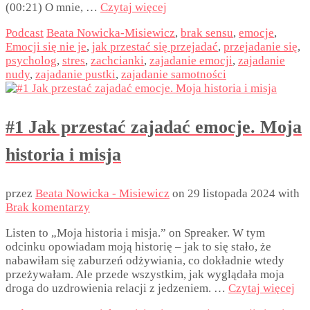
(00:21) O mnie, …
Czytaj więcej
Podcast
Beata Nowicka-Misiewicz
,
brak sensu
,
emocje
,
Emocji się nie je
,
jak przestać się przejadać
,
przejadanie się
,
psycholog
,
stres
,
zachcianki
,
zajadanie emocji
,
zajadanie
nudy
,
zajadanie pustki
,
zajadanie samotności
#1 Jak przestać zajadać emocje. Moja
historia i misja
przez
Beata Nowicka - Misiewicz
on
29 listopada 2024
with
Brak komentarzy
Listen to „Moja historia i misja.” on Spreaker. W tym
odcinku opowiadam moją historię – jak to się stało, że
nabawiłam się zaburzeń odżywiania, co dokładnie wtedy
przeżywałam. Ale przede wszystkim, jak wyglądała moja
droga do uzdrowienia relacji z jedzeniem. …
Czytaj więcej