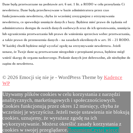
Dane będą przetwarzane na podstawie art. 6 ust. 1 lit. a RODO w celu przesyłania Ci
newslettera. Dane będą przechowywane w bazie administratora przez czas
funkcjonowania newslettera, chyba że wcześniej zrezygnujesz z otrzymywania
newslettera, co spowoduje usunięcie danych z bazy. Będziesz mieć prawo do żądania od
administratora dostępu do swoich danych osobowych oraz do ich sprostowania, usunięcia
lub ograniczenia przetwarzania lub prawo do wniesienia sprzeciwu wobec przetwarzania,
a także prawo do przenoszenia danych – na zasadach określonych w art. 16 – 21 RODO.
W każdej chwili będziesz mógł wycofać zgodę na otrzymywanie newslettera. Jeżeli
uznasz, że Twoje dane są przetwarzane niezgodnie z przepisami prawa, będziesz mógł
wnieść skargę do organu nadzorczego. Podanie danych jest dobrowolne, ale niezbędne do
zapisu do newslettera.
© 2026 Emocji się nie je - WordPress Theme by
Kadence
WP
Używamy plików cookies w celu korzystania z narzędzi
analitycznych, marketingowych i społecznościowych.
Cookies funkcjonują przez okres 12 miesięcy, chyba że
wcześniej je wyczyścisz. Jeżeli twoje ustawienia nie blokują
cookies, uznajemy, że wyrażasz zgodę na ich
wykorzystywanie. Możesz określić zasady korzystania z
cookies w swojej przeglądarce.
Rozumiem
Czytaj więcej