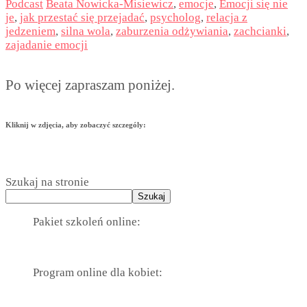
Podcast
Beata Nowicka-Misiewicz
,
emocje
,
Emocji się nie
je
,
jak przestać się przejadać
,
psycholog
,
relacja z
jedzeniem
,
silna wola
,
zaburzenia odżywiania
,
zachcianki
,
zajadanie emocji
Po więcej zapraszam poniżej.
Kliknij w zdjęcia, aby zobaczyć szczególy:
Szukaj na stronie
Szukaj
Pakiet szkoleń online:
Program online dla kobiet: