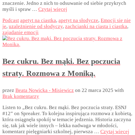
znaczenie. Jedno z nich to odsuwanie od siebie przykrych
myśli i spraw …
Czytaj więcej
Podcast
apetyt na ciastka
,
apetyt na słodycze
,
Emocji się nie
je
,
uzależnienie od słodyczy
,
zachcianki na ciasta i ciastka
,
zajadanie emocji
Bez cukru. Bez mąki. Bez poczucia
straty. Rozmowa z Moniką.
przez
Beata Nowicka - Misiewicz
on
22 marca 2025
with
Brak komentarzy
Listen to „Bez cukru. Bez mąki. Bez poczucia straty. ESNJ
#12” on Spreaker. To kolejna inspirująca rozmowa z kobietą,
która osiągnęła spokój w temacie jedzenia. Historia zaczyna
się, tak jak wiele innych – lekka nadwaga w młodości,
komentarz pielęgniarki szkolnej, pierwsza …
Czytaj więcej