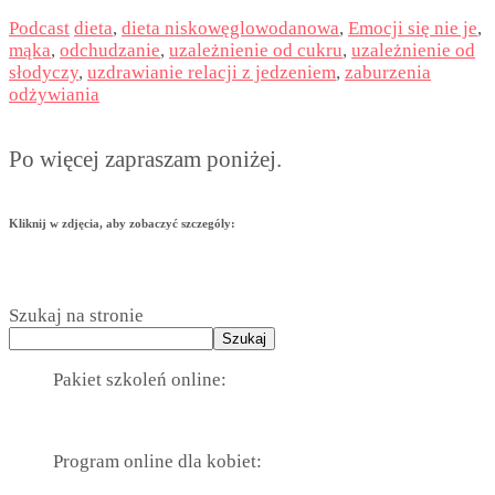
Podcast
dieta
,
dieta niskowęglowodanowa
,
Emocji się nie je
,
mąka
,
odchudzanie
,
uzależnienie od cukru
,
uzależnienie od
słodyczy
,
uzdrawianie relacji z jedzeniem
,
zaburzenia
odżywiania
Po więcej zapraszam poniżej.
Kliknij w zdjęcia, aby zobaczyć szczególy:
Szukaj na stronie
Szukaj
Pakiet szkoleń online:
Program online dla kobiet: