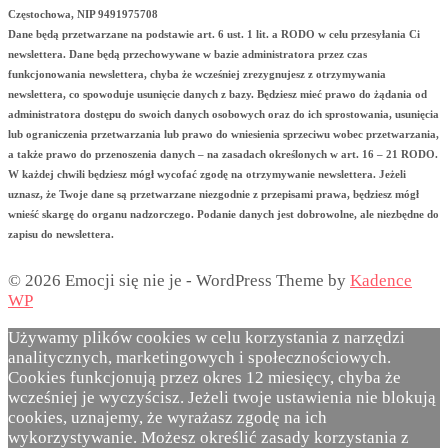
Częstochowa, NIP 9491975708
Dane będą przetwarzane na podstawie art. 6 ust. 1 lit. a RODO w celu przesyłania Ci
newslettera. Dane będą przechowywane w bazie administratora przez czas
funkcjonowania newslettera, chyba że wcześniej zrezygnujesz z otrzymywania
newslettera, co spowoduje usunięcie danych z bazy. Będziesz mieć prawo do żądania od
administratora dostępu do swoich danych osobowych oraz do ich sprostowania, usunięcia
lub ograniczenia przetwarzania lub prawo do wniesienia sprzeciwu wobec przetwarzania,
a także prawo do przenoszenia danych – na zasadach określonych w art. 16 – 21 RODO.
W każdej chwili będziesz mógł wycofać zgodę na otrzymywanie newslettera. Jeżeli
uznasz, że Twoje dane są przetwarzane niezgodnie z przepisami prawa, będziesz mógł
wnieść skargę do organu nadzorczego. Podanie danych jest dobrowolne, ale niezbędne do
zapisu do newslettera.
© 2026 Emocji się nie je - WordPress Theme by
Kadence
WP
Używamy plików cookies w celu korzystania z narzędzi
analitycznych, marketingowych i społecznościowych.
Cookies funkcjonują przez okres 12 miesięcy, chyba że
wcześniej je wyczyścisz. Jeżeli twoje ustawienia nie blokują
cookies, uznajemy, że wyrażasz zgodę na ich
wykorzystywanie. Możesz określić zasady korzystania z